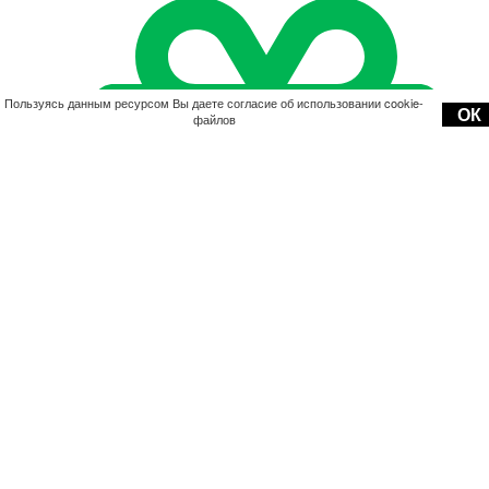
Пользуясь данным ресурсом Вы даете согласие об использовании cookie-
ОК
файлов
Акции
ке