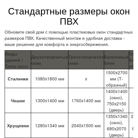
Стандартные размеры окон
ПВХ
Обновите свой дом с помощью пластиковых окон стандартных
размеров ПВХ. Качественный монтаж и удобная доставка -
ваше решение для комфорта и энергосбережения.
Виды
Ост
Двухстворчатые
Трехстворчатое
Балконный
зданий /
бал
окна
окно
блок
Типы окон
обр
1500x2700
Сталинки
1080x1800 мм
x
мм (Т-
образный)
1400x1400
(окно),
Чешки
1300x1400 мм
1760x1400 мм
750x2150
(дверь)
1350x1340
25
(окно),
(ц
Хрущевки
1280x1340 мм
2040x1500 мм
680x2070
80
(дверь)
(