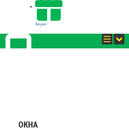
Акции
8(800)5273562
ОКНА