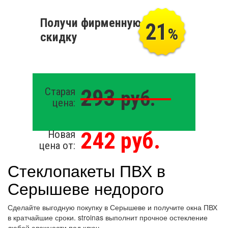
Получи фирменную
21
%
скидку
293
Старая
руб.
цена:
242 руб.
Новая
цена от:
Стеклопакеты ПВХ в
Серышеве недорого
Сделайте выгодную покупку в Серышеве и получите окна ПВХ
в кратчайшие сроки. stroinas выполнит прочное остекление
любой сложности под ключ.