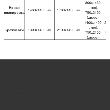
800x1430
Новая
(окно),
1460x1430 мм
1780x1430 мм
планировка
750x2150
(дверь)
1400x1400
25
(окно),
(ц
Брежневки
1300x1400 мм
2100x1400 мм
750x2150
80
(дверь)
(
Скидки на окна в
Серышеве 21%
Внимание!
До окончания акции осталось: