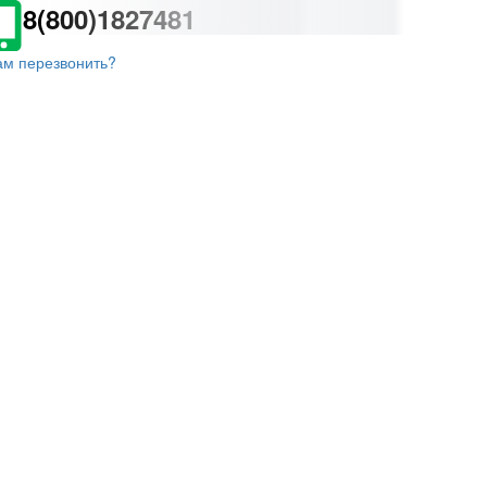
8(800)1827481
ам перезвонить?