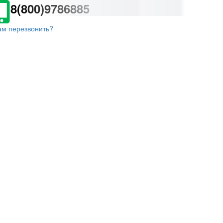
8(800)9786885
ам перезвонить?