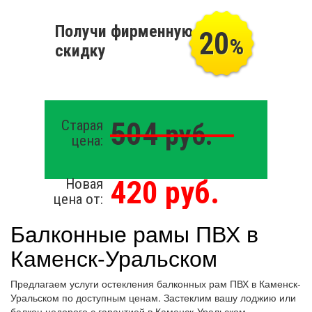
Получи фирменную
20
%
скидку
504
Старая
руб.
цена:
420 руб.
Новая
цена от:
Балконные рамы ПВХ в
Каменск-Уральском
Предлагаем услуги остекления балконных рам ПВХ в Каменск-
Уральском по доступным ценам. Застеклим вашу лоджию или
балкон недорого с гарантией в Каменск-Уральском.