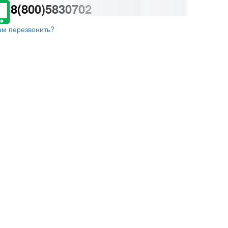
8(800)5830702
ам перезвонить?